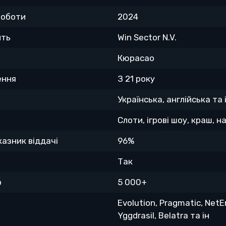
роботи
2024
ить
Win Sector N.V.
Кюрасао
ення
З 21 року
Українська, англійська та 
Слоти, ігрові шоу, краш, н
казник віддачі
96%
Так
р
5 000+
Evolution, Pragmatic, NetE
Yggdrasil, Belatra та ін