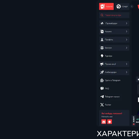
ХАРАКТЕРИ