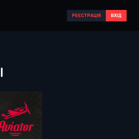
РЕЄСТРАЦІЯ
ВХІД
І
Грати
Демо